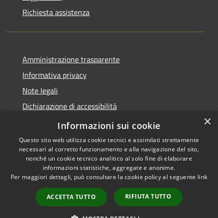
Richiesta assistenza
Amministrazione trasparente
Informativa privacy
Note legali
Dichiarazione di accessibilità
×
Whistleblowing-segnalazione illeciti
Informazioni sui cookie
Questo sito web utilizza cookie tecnici e assimilati strettamente
necessari al corretto funzionamento e alla navigazione del sito,
nonché un cookie tecnico analitico al solo fine di elaborare
informazioni statistiche, aggregate e anonime.
RSS
Copyright © 2026 • Comune di
Per maggiori dettagli, può consultare la cookie policy al seguente
link
Accessibilità
Torre d'Isola • Powered by
Privacy
Municipium
Accesso
•
RIFIUTA TUTTO
ACCETTA TUTTO
Cookie
redazione
Mappa del sito