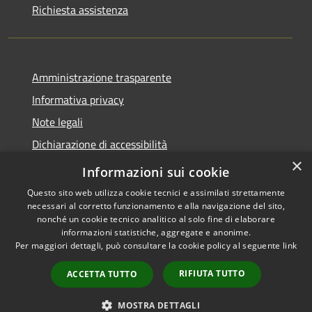
Richiesta assistenza
Amministrazione trasparente
Informativa privacy
Note legali
Dichiarazione di accessibilità
×
Whistleblowing-segnalazione illeciti
Informazioni sui cookie
Questo sito web utilizza cookie tecnici e assimilati strettamente
necessari al corretto funzionamento e alla navigazione del sito,
nonché un cookie tecnico analitico al solo fine di elaborare
informazioni statistiche, aggregate e anonime.
RSS
Copyright © 2026 • Comune di
Per maggiori dettagli, può consultare la cookie policy al seguente
link
Accessibilità
Torre d'Isola • Powered by
Privacy
Municipium
Accesso
•
RIFIUTA TUTTO
ACCETTA TUTTO
Cookie
redazione
Mappa del sito
MOSTRA DETTAGLI