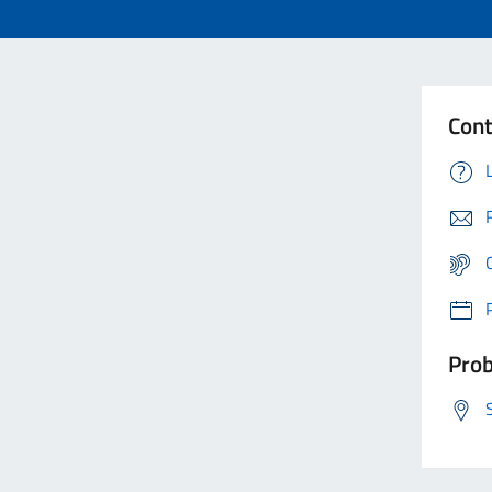
Cont
Prob