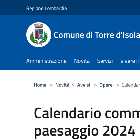
Salta al contenuto principale
Regione Lombardia
Comune di Torre d'Isol
Amministrazione
Novità
Servizi
Vivere 
Home
>
Novità
>
Avvisi
>
Opere
>
Calendar
Calendario comm
paesaggio 2024