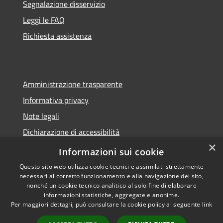
Segnalazione disservizio
Leggi le FAQ
Richiesta assistenza
Amministrazione trasparente
Informativa privacy
Note legali
Dichiarazione di accessibilità
×
Whistleblowing-segnalazione illeciti
Informazioni sui cookie
Questo sito web utilizza cookie tecnici e assimilati strettamente
necessari al corretto funzionamento e alla navigazione del sito,
nonché un cookie tecnico analitico al solo fine di elaborare
informazioni statistiche, aggregate e anonime.
RSS
Copyright © 2026 • Comune di
Per maggiori dettagli, può consultare la cookie policy al seguente
link
Accessibilità
Torre d'Isola • Powered by
Privacy
Municipium
Accesso
•