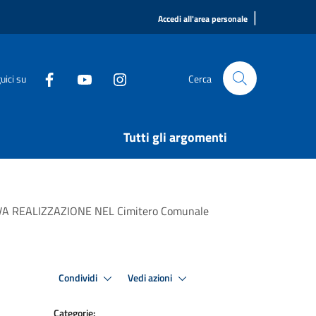
|
Accedi all'area personale
uici su
Cerca
Tutti gli argomenti
A REALIZZAZIONE NEL Cimitero Comunale
Condividi
Vedi azioni
Categorie: