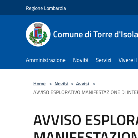
Salta al contenuto principale
Regione Lombardia
Comune di Torre d'Isol
Amministrazione
Novità
Servizi
Vivere 
Home
>
Novità
>
Avvisi
>
AVVISO ESPLORATIVO MANIFESTAZIONE DI INTER
AVVISO ESPLOR
MANIFESTAZION