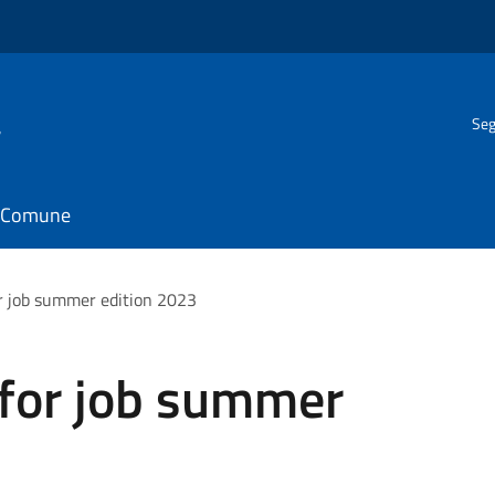
a
Seg
il Comune
r job summer edition 2023
 for job summer