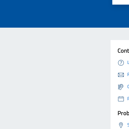
Cont
Prob