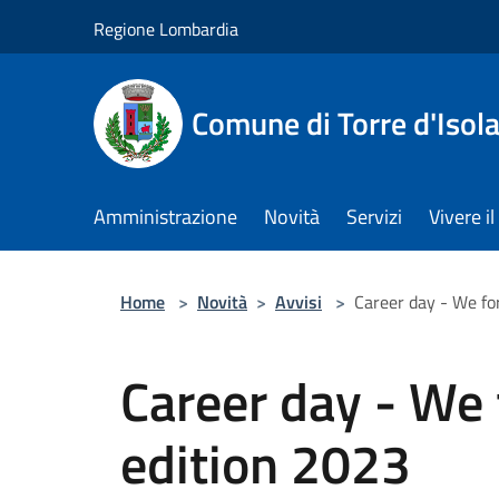
Salta al contenuto principale
Regione Lombardia
Comune di Torre d'Isol
Amministrazione
Novità
Servizi
Vivere 
Home
>
Novità
>
Avvisi
>
Career day - We fo
Career day - We
edition 2023