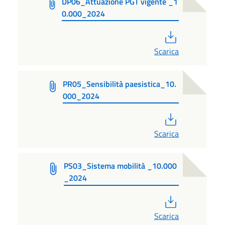
DP06_Attuazione PGT vigente _1
0.000_2024
PDF
Scarica
PR05_Sensibilità paesistica_10.
000_2024
PDF
Scarica
PS03_Sistema mobilità _10.000
_2024
PDF
Scarica