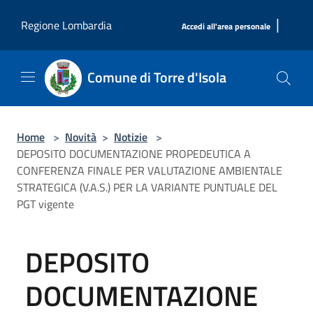
Salta al contenuto principale
|
Regione Lombardia
Accedi all'area personale
Comune di Torre d'Isola
Home
>
Novità
>
Notizie
>
DEPOSITO DOCUMENTAZIONE PROPEDEUTICA A
CONFERENZA FINALE PER VALUTAZIONE AMBIENTALE
STRATEGICA (V.A.S.) PER LA VARIANTE PUNTUALE DEL
PGT vigente
DEPOSITO
DOCUMENTAZIONE