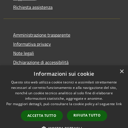
Richiesta assistenza
Amministrazione trasparente
Informativa privacy
Note legali
Dichiarazione di accessibilità
×
Whistleblowing-segnalazione illeciti
Informazioni sui cookie
Questo sito web utilizza cookie tecnici e assimilati strettamente
necessari al corretto funzionamento e alla navigazione del sito,
nonché un cookie tecnico analitico al solo fine di elaborare
informazioni statistiche, aggregate e anonime.
RSS
Copyright © 2026 • Comune di
Per maggiori dettagli, può consultare la cookie policy al seguente
link
Accessibilità
Torre d'Isola • Powered by
Privacy
Municipium
Accesso
•
RIFIUTA TUTTO
ACCETTA TUTTO
Cookie
redazione
Mappa del sito