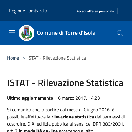
Salta al contenuto principale
|
Regione Lombardia
Accedi all'area personale
Comune di Torre d'Isola
Home
>
ISTAT - Rilevazione Statistica
ISTAT - Rilevazione Statistica
Ultimo aggiornamento
: 16 marzo 2017, 14:23
Si comunica che, a partire dal mese di Giugno 2016, è
possibile effettuare la
rilevazione statistica
dei permessi di
costruire, DIA, edilizia pubblica ai sensi del DPR 380/2001,
art. 7
in modalità on-line
accedendo al sito