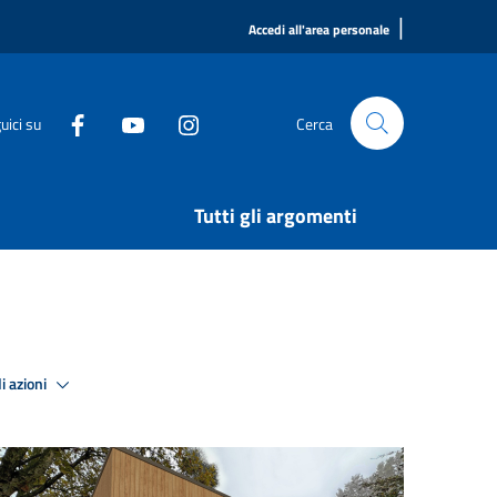
|
Accedi all'area personale
uici su
Cerca
Tutti gli argomenti
i azioni