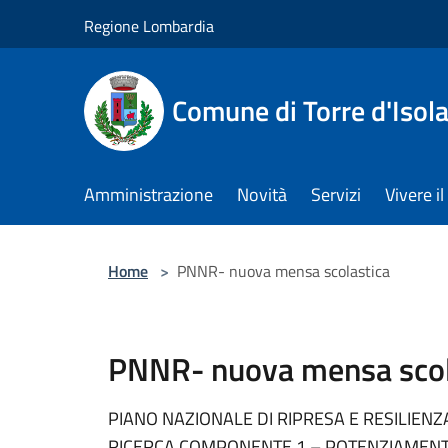
Salta al contenuto principale
Regione Lombardia
Comune di Torre d'Isol
Amministrazione
Novità
Servizi
Vivere 
Home
>
PNNR- nuova mensa scolastica
PNNR- nuova mensa scol
PIANO NAZIONALE DI RIPRESA E RESILIENZA
RICERCA COMPONENTE 1 – POTENZIAMENTO 