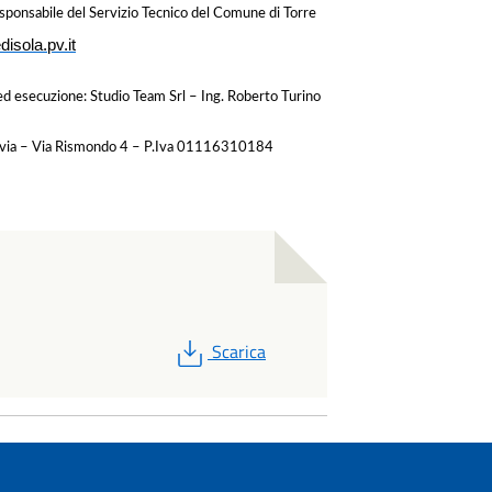
esponsabile del Servizio Tecnico del Comune di Torre
isola.pv.it
 ed esecuzione: Studio Team Srl – Ing. Roberto Turino
 Pavia – Via Rismondo 4 – P.Iva 01116310184
PDF
Scarica