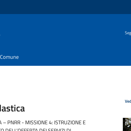
a
Seg
il Comune
Ved
astica
 – PNRR - MISSIONE 4: ISTRUZIONE E
DELL’OFFERTA DEI SERVIZI DI