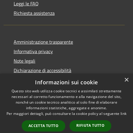
Leggi le FAQ
Richiesta assistenza
Amministrazione trasparente
Informativa privacy
Note legali
Dichiarazione di accessibilità
×
Whistleblowing-segnalazione illeciti
Informazioni sui cookie
Questo sito web utilizza cookie tecnici e assimilati strettamente
necessari al corretto funzionamento e alla navigazione del sito,
nonché un cookie tecnico analitico al solo fine di elaborare
informazioni statistiche, aggregate e anonime.
RSS
Copyright © 2026 • Comune di
Per maggiori dettagli, può consultare la cookie policy al seguente
link
Accessibilità
Torre d'Isola • Powered by
Privacy
Municipium
Accesso
•
RIFIUTA TUTTO
ACCETTA TUTTO
Cookie
redazione