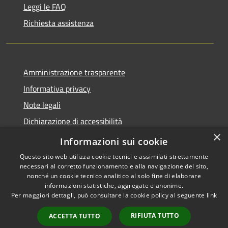
Leggi le FAQ
Richiesta assistenza
Amministrazione trasparente
Informativa privacy
Note legali
Dichiarazione di accessibilità
×
Whistleblowing-segnalazione illeciti
Informazioni sui cookie
Questo sito web utilizza cookie tecnici e assimilati strettamente
necessari al corretto funzionamento e alla navigazione del sito,
nonché un cookie tecnico analitico al solo fine di elaborare
informazioni statistiche, aggregate e anonime.
RSS
Copyright © 2026 • Comune di
Per maggiori dettagli, può consultare la cookie policy al seguente
link
Accessibilità
Torre d'Isola • Powered by
Privacy
Municipium
Accesso
•
RIFIUTA TUTTO
ACCETTA TUTTO
Cookie
redazione