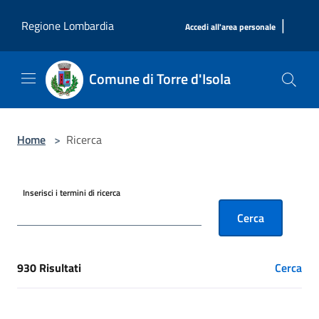
Salta al contenuto principale
|
Regione Lombardia
Accedi all'area personale
Comune di Torre d'Isola
Home
>
Ricerca
Inserisci i termini di ricerca
Cerca
930 Risultati
Cerca
[results] Risultati