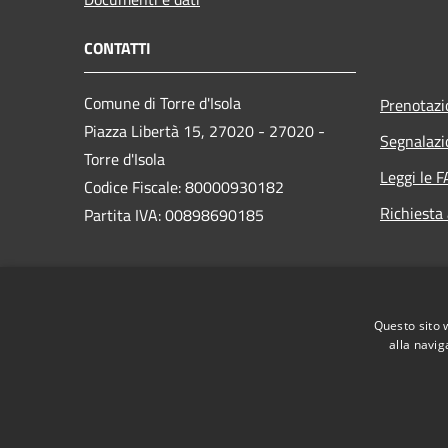
CONTATTI
Comune di Torre d'Isola
Prenotaz
Piazza Libertà 15, 27020 - 27020 -
Segnalazi
Torre d'Isola
Leggi le 
Codice Fiscale: 80000930182
Richiesta
Partita IVA: 00898690185
PEC:
comune@pec.comune.torredisola.pv.it
Questo sito 
Centralino Unico: 0382407021
alla navig