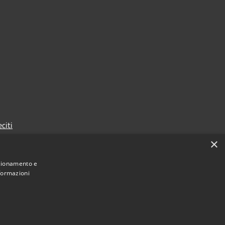
citi
×
nzionamento e
nformazioni