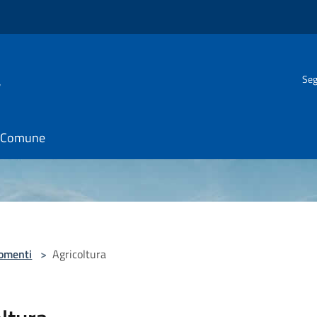
a
Seg
il Comune
omenti
>
Agricoltura