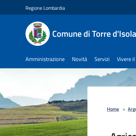
Salta al contenuto principale
Regione Lombardia
Comune di Torre d'Isol
Amministrazione
Novità
Servizi
Vivere 
Home
>
Arg