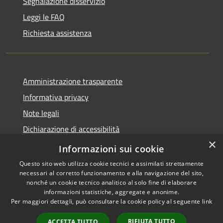
Segnalazione disservizio
Leggi le FAQ
Richiesta assistenza
Amministrazione trasparente
Informativa privacy
Note legali
Dichiarazione di accessibilità
×
Whistleblowing-segnalazione illeciti
Informazioni sui cookie
Questo sito web utilizza cookie tecnici e assimilati strettamente
necessari al corretto funzionamento e alla navigazione del sito,
nonché un cookie tecnico analitico al solo fine di elaborare
informazioni statistiche, aggregate e anonime.
RSS
Copyright © 2026 • Comune di
Per maggiori dettagli, può consultare la cookie policy al seguente
link
Accessibilità
Torre d'Isola • Powered by
Privacy
Municipium
Accesso
•
RIFIUTA TUTTO
ACCETTA TUTTO