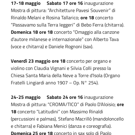
17-18 maggio
Sabato 17 ore 16
inaugurazione
Mostra di pittura: “Architetture Pavesi Souvenir” di
Rinaldo Melani e Rosina Tallarico;
ore 18
concerto
“Passavamo sulla Terra leggeri” di Bebo Ferra (chitarra).
Domenica 18 ore 18
concerto “Omaggio alla canzone
d’autore milanese e internazionale” con Alberto Tava
(voce e chitarra) e Daniele Rognoni (sax).
Venerdì 23 maggio ore 18
concerto per organo e
violino con Claudia Vignani e Silvia Colli presso la
Chiesa Santa Maria della Neve a Torre d’Isola (Organo
Fratelli Lingiardi anno 1907 – Op. N° 254).
24-25 maggio
Sabato 24 ore 16
inaugurazione
Mostra di pittura: “CROMA/TICO” di Paolo D’Aloisio;
ore
18
concerto “Latitudini” con Massimo Rinaldi
(percussioni e palmas), Stefano Macrillò (mandoloncello
e chitarra) e Fabiana Menici (danza e coreografia).
Domenica 25 ore 18
concerto in sax solo di Paolo