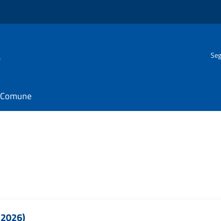
a
Seg
il Comune
 2026)