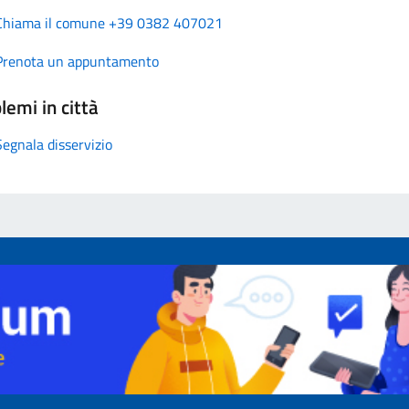
Chiama il comune +39 0382 407021
Prenota un appuntamento
lemi in città
Segnala disservizio