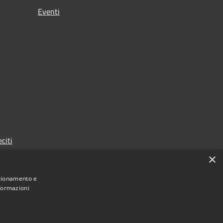
Eventi
citi
×
nzionamento e
nformazioni