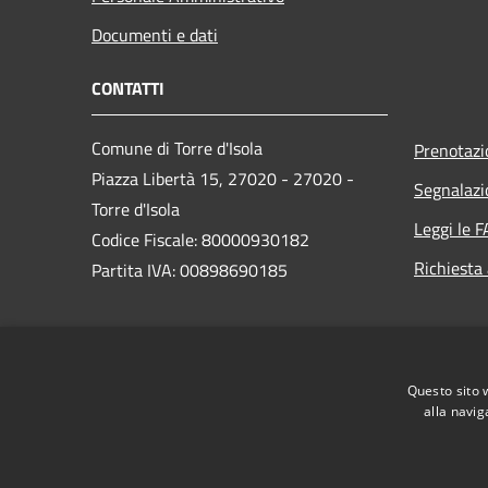
Documenti e dati
CONTATTI
Comune di Torre d'Isola
Prenotaz
Piazza Libertà 15, 27020 - 27020 -
Segnalazi
Torre d'Isola
Leggi le 
Codice Fiscale: 80000930182
Richiesta
Partita IVA: 00898690185
PEC:
comune@pec.comune.torredisola.pv.it
Questo sito 
Centralino Unico: 0382407021
alla navig