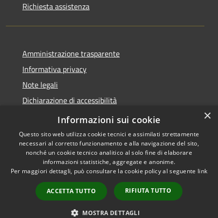
Richiesta assistenza
Amministrazione trasparente
Informativa privacy
Note legali
Dichiarazione di accessibilità
×
Whistleblowing-segnalazione illeciti
Informazioni sui cookie
Questo sito web utilizza cookie tecnici e assimilati strettamente
necessari al corretto funzionamento e alla navigazione del sito,
nonché un cookie tecnico analitico al solo fine di elaborare
informazioni statistiche, aggregate e anonime.
RSS
Copyright © 2026 • Comune di
Per maggiori dettagli, può consultare la cookie policy al seguente
link
Accessibilità
Torre d'Isola • Powered by
Privacy
Municipium
Accesso
•
RIFIUTA TUTTO
ACCETTA TUTTO
Cookie
redazione
Mappa del sito
MOSTRA DETTAGLI