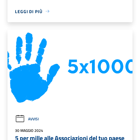
LEGGI DI PIÙ
AVVISI
30 MAGGIO 2024
5 per mille alle Associazioni del tuo paese