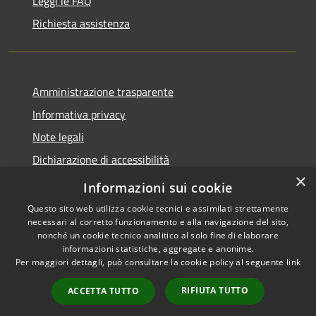
Leggi le FAQ
Richiesta assistenza
Amministrazione trasparente
Informativa privacy
Note legali
Dichiarazione di accessibilità
×
Whistleblowing-segnalazione illeciti
Informazioni sui cookie
Questo sito web utilizza cookie tecnici e assimilati strettamente
necessari al corretto funzionamento e alla navigazione del sito,
nonché un cookie tecnico analitico al solo fine di elaborare
informazioni statistiche, aggregate e anonime.
RSS
Copyright © 2026 • Comune di
Per maggiori dettagli, può consultare la cookie policy al seguente
link
Accessibilità
Torre d'Isola • Powered by
Privacy
Municipium
Accesso
•
RIFIUTA TUTTO
ACCETTA TUTTO
Cookie
redazione