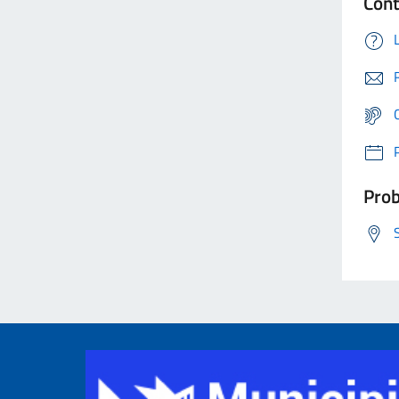
Cont
Prob