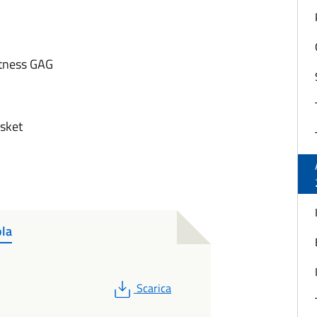
ness GAG
sket
ola
PDF
Scarica