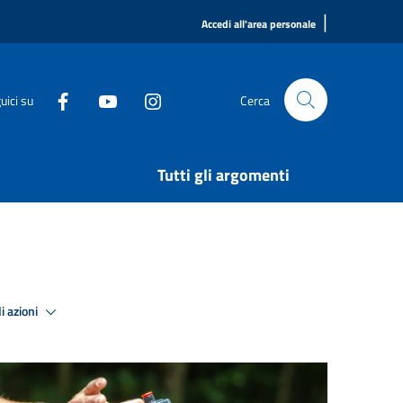
|
Accedi all'area personale
uici su
Cerca
Tutti gli argomenti
i azioni